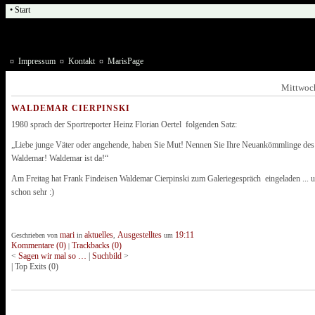
• Start
¤
Impressum
¤
Kontakt
¤
MarisPage
Mittwoc
WALDEMAR CIERPINSKI
1980 sprach der Sportreporter Heinz Florian Oertel folgenden Satz:
„Liebe junge Väter oder angehende, haben Sie Mut! Nennen Sie Ihre Neuankömmlinge des 
Waldemar! Waldemar ist da!“
Am Freitag hat Frank Findeisen Waldemar Cierpinski zum Galeriegespräch eingeladen ... u
schon sehr :)
mari
aktuelles
Ausgestelltes
19:11
Geschrieben von
in
,
um
Kommentare (0)
Trackbacks (0)
|
<
Sagen wir mal so …
|
Suchbild
>
|
Top Exits
(0)