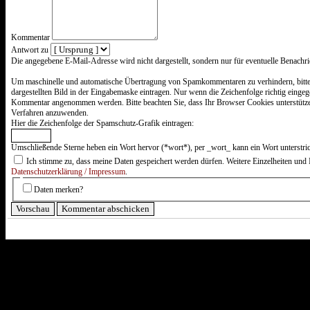
Kommentar
Antwort zu
Was
Die angegebene E-Mail-Adresse wird nicht dargestellt, sondern nur für eventuelle Benachr
ist
Zwei
Um maschinelle und automatische Übertragung von Spamkommentaren zu verhindern, bitte
plus
dargestellten Bild in der Eingabemaske eintragen. Nur wenn die Zeichenfolge richtig einge
Sieben?
Kommentar angenommen werden. Bitte beachten Sie, dass Ihr Browser Cookies unterstütz
Verfahren anzuwenden.
Hier die Zeichenfolge der Spamschutz-Grafik eintragen:
Umschließende Sterne heben ein Wort hervor (*wort*), per _wort_ kann ein Wort unterstri
Ich stimme zu, dass meine Daten gespeichert werden dürfen. Weitere Einzelheiten und 
Datenschutzerklärung / Impressum
.
Daten merken?