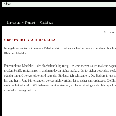
• Start
¤
Impressum
¤
Kontakt
¤
MarisPage
Mittwoc
ÜBERFAHRT NACH MADEIRA
Nun geht es weiter mit unserem Reisebericht ... Leinen los hieß es ja am Sonnabend Nacht 
Richtung Madeira ...
Frühstück mit Meerblick - der Nordatlantik lag ruhig ... zuerst aber muss ich mal eins sagen,
großen Schiffe ruhig fahren ... und man davon nichts merkt ... der ist sicher besonders seefes
ständig hin und her gestolpert und hatte den Eindruck ich schwanke ... Die Badtüre in uns
hin und her ... Und für jemanden, der das nicht verträgt, ist es sicher ein furchtbares Gefü
auch noch übel wird ... Wir haben es gut überstanden, ich habe mir eingebildet, ich liege in
vom Wind bewegt wird :)