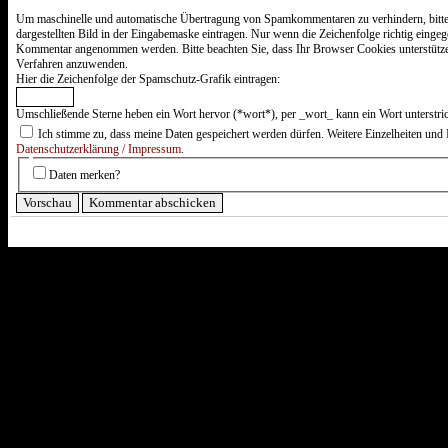
ist
Sechs
Um maschinelle und automatische Übertragung von Spamkommentaren zu verhindern, bitte
minus
dargestellten Bild in der Eingabemaske eintragen. Nur wenn die Zeichenfolge richtig einge
Fünf?
Kommentar angenommen werden. Bitte beachten Sie, dass Ihr Browser Cookies unterstütz
Verfahren anzuwenden.
Hier die Zeichenfolge der Spamschutz-Grafik eintragen:
Umschließende Sterne heben ein Wort hervor (*wort*), per _wort_ kann ein Wort unterstri
Ich stimme zu, dass meine Daten gespeichert werden dürfen. Weitere Einzelheiten und 
Datenschutzerklärung / Impressum
.
Daten merken?