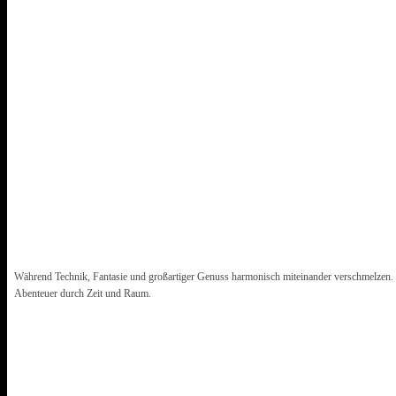
Während Technik, Fantasie und großartiger Genuss harmonisch miteinander verschmelzen. 
Abenteuer durch Zeit und Raum.